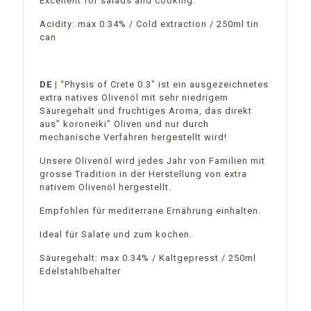
Excellent for salads and cooking.
Acidity: max 0.34% / Cold extraction / 250ml tin
can
DE |
“Physis of Crete 0.3″ ist ein ausgezeichnetes
extra natives Olivenöl mit sehr niedrigem
Säuregehalt und fruchtiges Aroma, das direkt
aus” koroneiki” Oliven und nur durch
mechanische Verfahren hergestellt wird!
Unsere Olivenöl wird jedes Jahr von Familien mit
grosse Tradition in der Herstellung von extra
nativem Olivenöl hergestellt.
Empfohlen für mediterrane Ernährung einhalten.
Ideal für Salate und zum kochen.
Säuregehalt: max 0.34% / Kaltgepresst / 250ml
Edelstahlbehalter