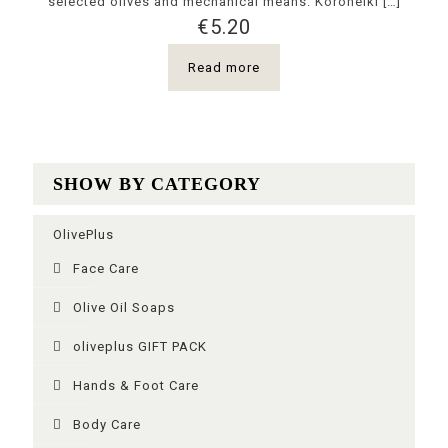
selected olives and mechanical means. Koroneiki
[…]
€
5.20
Read more
SHOW BY CATEGORY
OlivePlus
Face Care
Olive Oil Soaps
oliveplus GIFT PACK
Ηands & Foot Care
Body Care