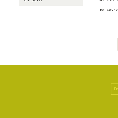
Gift Boxes
νιώστε α
και λαχαν