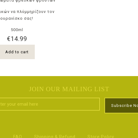
ρώματα φρέσκων φρούτων
ικών να πλύμμηρίζουν τον
ουρανίσκο σας!
500ml
€
14.99
Add to cart
JOIN OUR MAILING LIST
FAQ
Shipping & Refund
Store Policy