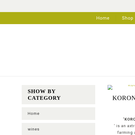
Home
Shop
SHOW BY
KORONA
CATEGORY
Home
‘KOR
‘ is an axt
wines
farming a