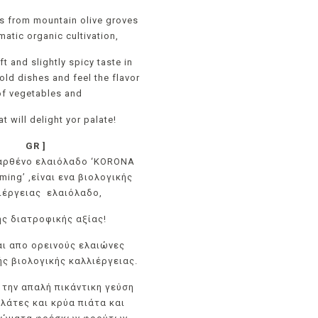
es from mountain olive groves
matic organic cultivation,
ft and slightly spicy taste in
old dishes and feel the flavor
of vegetables and
hat will delight yor palate!
GR ]
αρθένο ελαιόλαδο ‘KORONA
ming’ ,είναι ενα βιολογικής
ιέργειας ελαιόλαδο,
ς διατροφικής αξίας!
ι απο ορεινούς ελαιώνες
ς βιολογικής καλλιέργειας.
την απαλή πικάντικη γεύση
λάτες και κρύα πιάτα και