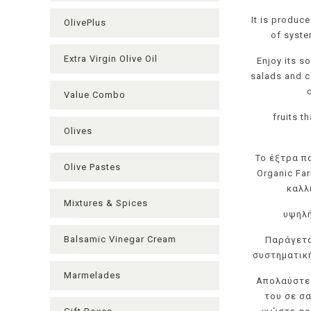
It is produc
OlivePlus
of syste
Extra Virgin Olive Oil
Enjoy its so
salads and c
Value Combo
fruits t
Olives
Το έξτρα π
Olive Pastes
Organic Far
καλλ
Mixtures & Spices
υψηλή
Balsamic Vinegar Cream
Παράγετα
συστηματική
Μarmelades
Απολαύστε 
του σε σα