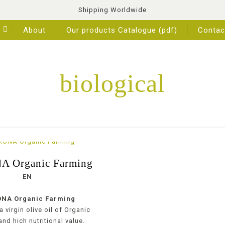
Shipping Worldwide
About
Our products Catalogue (pdf)
Contac
biological
 Organic Farming
EN
ONA Organic Farming
ra virgin olive oil of Organic
nd hich nutritional value.